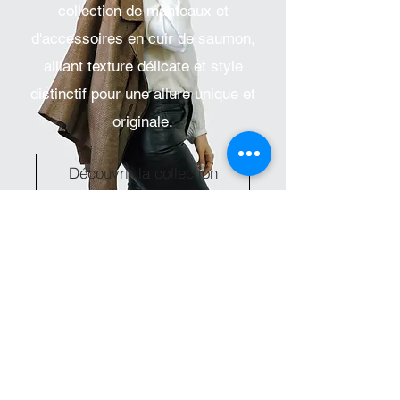
collection de manteaux et
d'accessoires en cuir de saumon,
alliant texture délicate et style
distinctif pour une allure unique et
originale.
Découvrir la collection
L'élégance
intemporelle,
votre style unique