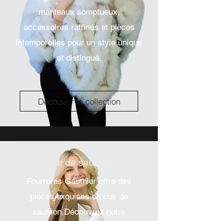
manteaux somptueux,
accessoires raffinés et pièces
intemporelles pour un style unique
et distingué.
Découvrir la collection
Cuir de saumon
Fourrures Gauthier offre des
pièces exquises en cuir de
saumon.Découvrez notre