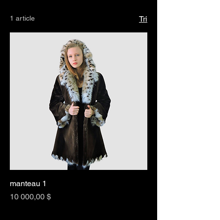
1 article
Tri
manteau 1
Prix
10 000,00 $